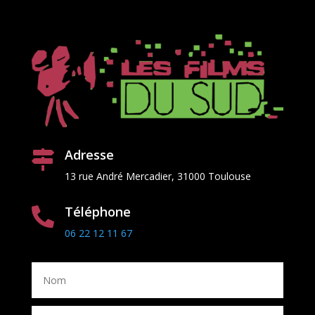
Adresse

13 rue Andr
é
Mercadier, 31000 Toulouse
Téléphone

06 22 12 11 67